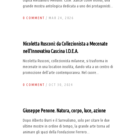
ospita Alessandro Mendini. Cose. Stanze come mondi, una
grande mostra antologica dedicata a uno dei protagonisti...
0 COMMENT
/ MAR 24, 2026
Nicoletta Rusconi: da Collezionista a Mecenate
nell'Innovativa Cascina I.D.E.A.
Nicoletta Rusconi, collezionista milanese, si trasforma in
mecenate in una location insolita, dando vita a un centro di
promozione dell'arte contemporanea. Nel cuore...
0 COMMENT
/ OCT 30, 2024
Giuseppe Penone. Natura, corpo, luce, azione
Dopo Alberto Burri e il Surrealismo, solo per citare le due
ultime mostre in ordine di tempo, la grande arte torna ad
animare gli spazi della Fondazione Ferrero...