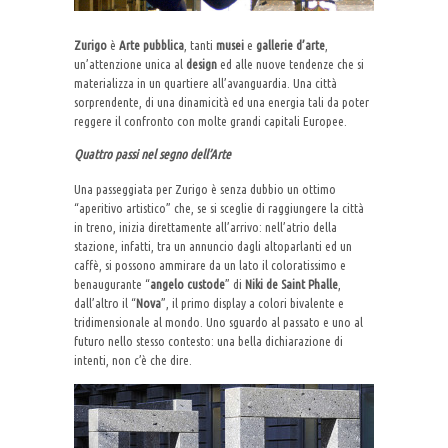
Zurigo
è
Arte pubblica
, tanti
musei
e
gallerie d’arte
,
un’attenzione unica al
design
ed alle nuove tendenze che si
materializza in un quartiere all’avanguardia. Una città
sorprendente, di una dinamicità ed una energia tali da poter
reggere il confronto con molte grandi capitali Europee.
Quattro passi nel segno dell’Arte
Una passeggiata per Zurigo è senza dubbio un ottimo
“aperitivo artistico” che, se si sceglie di raggiungere la città
in treno, inizia direttamente all’arrivo: nell’atrio della
stazione, infatti, tra un annuncio dagli altoparlanti ed un
caffè, si possono ammirare da un lato il coloratissimo e
benaugurante “
angelo custode
” di
Niki de Saint Phalle
,
dall’altro il “
Nova
”, il primo display a colori bivalente e
tridimensionale al mondo. Uno sguardo al passato e uno al
futuro nello stesso contesto: una bella dichiarazione di
intenti, non c’è che dire.