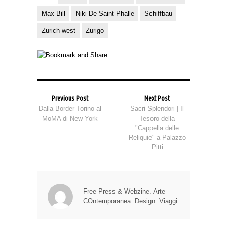
Max Bill
Niki De Saint Phalle
Schiffbau
Zurich-west
Zurigo
Previous Post
Next Post
Dalla Border Torino al
Sacri Splendori | Il
MoMA di New York
Tesoro della
"Cappella delle
Reliquie" a Palazzo
Pitti
Free Press & Webzine. Arte
COntemporanea. Design. Viaggi.