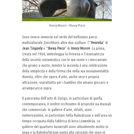
Henry Moore – Sheep Piece
Sono invece immerse nel verde del bellissimo parco
multiculturale Zürichhorn altre due sculture: l’”
Heureka
” di
Jean Tinguely
e “
Sheep Piece
” di
Henry Moore
. La prima,
creata nel 1964, simboleggia la frenesia e l’insensatezza
della società consumistica con le sue ruote e i meccanismi
che girano a vuoto, mentre la seconda è una celebrazione
della semplicità e della forma che nella sua monumentalità
diventa, oltre che opera d’arte, anche vera e propria
attrazione, soprattutto per i bambini che amano giocarci e
arrampicarcisi sopra.
Il panorama dell’arte di Zurigo, in particolare di quella
contemporanea, è inoltre ricchissimo di proposte sia museali
che commerciali: le gallerie d’arte, infatti, sono
numerosissime, in particolare nella Rämistrasse e nell’area un
tempo occupata dalla fabbrica di birra Löwenbräu. Le
gallerie del quartiere Aussersihl sono attualmente molto in
voga e la Bahnhofstrasse punta alla curiosità che sono in