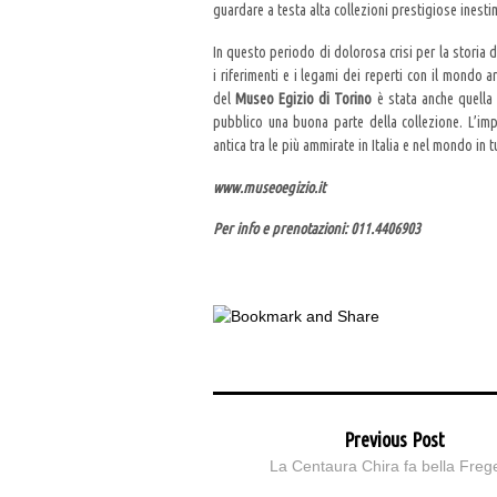
guardare a testa alta collezioni prestigiose inest
In questo periodo di dolorosa crisi per la storia d
i riferimenti e i legami dei reperti con il mondo 
del
Museo Egizio di Torino
è stata anche quella 
pubblico una buona parte della collezione. L’im
antica tra le più ammirate in Italia e nel mondo in t
www.museoegizio.it
Per info e prenotazioni: 011.4406903
Previous Post
La Centaura Chira fa bella Fre