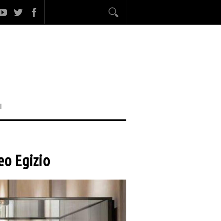
I
5
eo Egizio