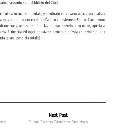
imabili, secondo solo al
Museo del Cairo
.
ell’arte africana ed orientale, è sembrato necessario ai curatori esaltare
arabo, vero e proprio erede dell’antico e misterioso Egitto. L’ambizione
di riuscire a realizzare tutti i lavori, mantenendo, man mano, aperta al
presa è riuscita ed oggi possiamo ammirare questa collezione di arte
utta la sua completa totalità.
Next Post
gene
Dubai Design District e Snaidero