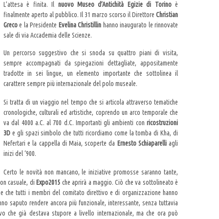
L’attesa è finita. Il
nuovo Museo d’Antichità Egizie di Torino
è
finalmente aperto al pubblico. Il 31 marzo scorso il Direttore
Christian
Greco
e la Presidente
Evelina Christillin
hanno inaugurato le rinnovate
sale di via Accademia delle Scienze.
Un percorso suggestivo che si snoda su quattro piani di visita,
sempre accompagnati da spiegazioni dettagliate, appositamente
tradotte in sei lingue, un elemento importante che sottolinea il
carattere sempre più internazionale del polo museale.
Si tratta di un viaggio nel tempo che si articola attraverso tematiche
cronologiche, culturali ed artistiche, coprendo un arco temporale che
va dal 4000 a.C. al 700 d.C. Importanti gli ambienti con
ricostruzioni
3D
e gli spazi simbolo che tutti ricordiamo come la tomba di Kha, di
Nefertari e la cappella di Maia, scoperte da
Ernesto Schiaparelli
agli
inizi del ‘900.
Certo le novità non mancano, le iniziative promosse saranno tante,
on casuale, di
Expo2015
che aprirà a maggio. Ciò che va sottolineato è
e che tutti i membri del comitato direttivo e di organizzazione hanno
anno saputo rendere ancora più funzionale, interessante, senza tuttavia
vo che già destava stupore a livello internazionale, ma che ora può