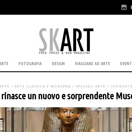
ARTE
FOTOGRAFIA
DESIGN
VIAGGIARE AD ARTE
EVENT
ARTE
/
ARTE CLASSICA E MODERNA
/
SPECIALI ARTE
/ 13/04/201
 rinasce un nuovo e sorprendente Mus