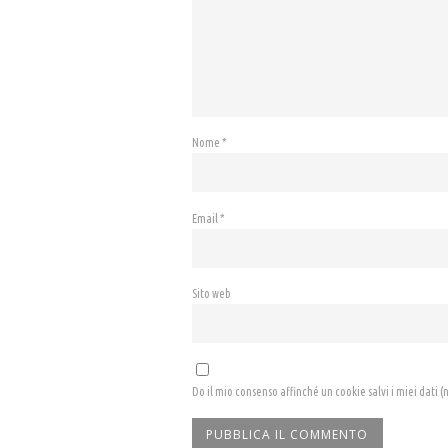
Nome
*
Email
*
Sito web
Do il mio consenso affinché un cookie salvi i miei dati