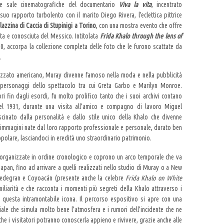
lle sale cinematografiche del documentario
Viva la vita
, incentrato
suo rapporto turbolento con il marito Diego Rivera, l’eclettica pittrice
lazzina di Caccia di Stupinigi a Torino
, con una mostra evento che offre
ata e conosciuta del Messico. Intitolata
Frida Khalo through the lens of
20, accorpa la collezione completa delle foto che le furono scattate da
.
izzato americano, Muray divenne famoso nella moda e nella pubblicità
ci e personaggi dello spettacolo tra cui Greta Garbo e Marilyn Monroe.
i fin dagli esordi, fu molto prolifico tanto che i suoi archivi contano
nel 1931, durante una visita all’amico e compagno di lavoro Miguel
inato dalla personalità e dallo stile unico della Khalo che divenne
Le immagini nate dal loro rapporto professionale e personale, durato ben
opolare, lasciandoci in eredità uno straordinario patrimonio.
rganizzate in ordine cronologico e coprono un arco temporale che va
zapan, fino ad arrivare a quelli realizzati nello studio di Muray o a New
 Pedegran e Coyoacán (presente anche la celebre
Frida Khalo on White
liarità e che racconta i momenti più segreti della Khalo attraverso i
di questa intramontabile icona. Il percorso espositivo si apre con una
ale che simula molto bene l’atmosfera e i rumori dell’incidente che ne
che i visitatori potranno conoscerla appieno e rivivere, grazie anche alle