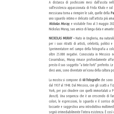
A distanza di pochissimi mesi dall’uscita ne
sull’esistenza appassionata di Frida Khalo e sul 
messicana torna a riempire le sale, quelle della
Pa
uno sguardo intimo e delicato sull’artista più am
Nickolas Muray
, e visitabile fino al 3 maggio 20
Nickolas Muray, suo amico di lunga data e amante
NICKOLAS MURAY –
Nato in Ungheria, ma natural
per i suoi ritratti di artisti, celebrità, politi
Sperimentatore nel campo della fotografia a color
oltre 25.000 negativi. Conosciuta in Messico 
Covarrubias, Muray rimase profondamente affasc
presto il suo soggetto “a tinte forti” preferito. 
dieci anni, sono diventate un’icona della cultura p
La mostra si compone di
60 fotografie
che sono o
dal 1937 al 1948. Dal Messico, con gli scatti a Ti
York, per poi chiudere con quelli immortalati a
Bench
). Una sequenza che è un crescendo di fami
colori, le espressioni, lo sguardo e il sorriso 
toccante e suggestiva area introduttiva multimedi
segnò irrimediabilmente l’intera esistenza. È così 