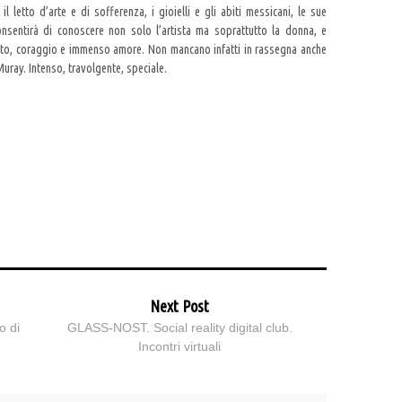
il letto d’arte e di sofferenza, i gioielli e gli abiti messicani, le sue
nsentirà di conoscere non solo l’artista ma soprattutto la donna, e
ento, coraggio e immenso amore. Non mancano infatti in rassegna anche
Muray. Intenso, travolgente, speciale.
Next Post
o di
GLASS-NOST. Social reality digital club.
Incontri virtuali