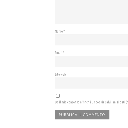
Nome
*
Email
*
Sito web
Do il mio consenso affinché un cookie salvi i miei dati