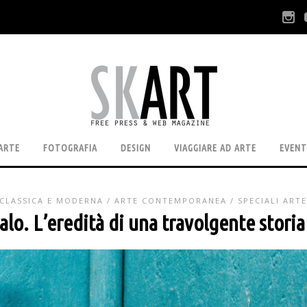
ARTE
FOTOGRAFIA
DESIGN
VIAGGIARE AD ARTE
EVENT
 CLASSICA E MODERNA
/
ARTE CONTEMPORANEA
/
SPECIALI ARTE
alo. L’eredità di una travolgente stori