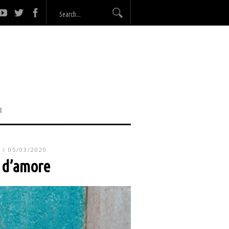
I
/ 05/03/2020
a d’amore