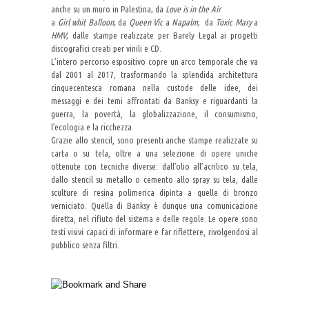
anche su un muro in Palestina; da
Love is in the Air
a
Girl whit Balloon
; da
Queen Vic
a
Napalm
; da
Toxic Mary
a
HMV
; dalle stampe realizzate per Barely Legal ai progetti
discografici creati per vinili e CD.
L’intero percorso espositivo copre un arco temporale che va
dal 2001 al 2017, trasformando la splendida architettura
cinquecentesca romana nella custode delle idee, dei
messaggi e dei temi affrontati da Banksy e riguardanti la
guerra, la povertà, la globalizzazione, il consumismo,
l’ecologia e la ricchezza.
Grazie allo stencil, sono presenti anche stampe realizzate su
carta o su tela, oltre a una selezione di opere uniche
ottenute con tecniche diverse: dall’olio all’acrilico su tela,
dallo stencil su metallo o cemento allo spray su tela, dalle
sculture di resina polimerica dipinta a quelle di bronzo
verniciato. Quella di Banksy è dunque una comunicazione
diretta, nel rifiuto del sistema e delle regole. Le opere sono
testi visivi capaci di informare e far riflettere, rivolgendosi al
pubblico senza filtri.