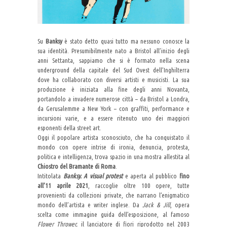
Su
Banksy
è stato detto quasi tutto ma nessuno conosce la
sua identità. Presumibilmente nato a Bristol all’inizio degli
anni Settanta, sappiamo che si è formato nella scena
underground della capitale del Sud Ovest dell’Inghilterra
dove ha collaborato con diversi artisti e musicisti. La sua
produzione è iniziata alla fine degli anni Novanta,
portandolo a invadere numerose città – da Bristol a Londra,
da Gerusalemme a New York – con graffiti, performance e
incursioni varie, e a essere ritenuto uno dei maggiori
esponenti della street art.
Oggi il popolare artista sconosciuto, che ha conquistato il
mondo con opere intrise di ironia, denuncia, protesta,
politica e intelligenza, trova spazio in una mostra allestita al
Chiostro del Bramante di Roma
.
Intitolata
Banksy. A visual protest
e aperta al pubblico
fino
all’11 aprile 2021
, raccoglie oltre 100 opere, tutte
provenienti da collezioni private, che narrano l’enigmatico
mondo dell’artista e writer inglese. Da
Jack & Jill
, opera
scelta come immagine guida dell’esposizione, al famoso
Flower Thrower,
il lanciatore di fiori riprodotto nel 2003