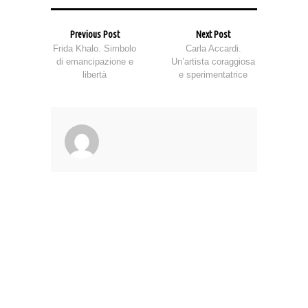
Previous Post
Next Post
Frida Khalo. Simbolo
Carla Accardi.
di emancipazione e
Un’artista coraggiosa
libertà
e sperimentatrice