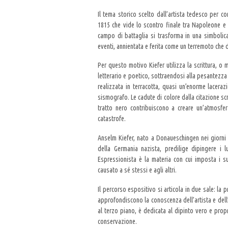
Il tema storico scelto dall’artista tedesco per 
1815 che vide lo scontro finale tra Napoleone e 
campo di battaglia si trasforma in una simbolica 
eventi, annientata e ferita come un terremoto che 
Per questo motivo Kiefer utilizza la scrittura, o m
letterario e poetico, sottraendosi alla pesantezza 
realizzata in terracotta, quasi un’enorme lacerazi
sismografo. Le cadute di colore dalla citazione scri
tratto nero contribuiscono a creare un’atmosfer
catastrofe.
Anselm Kiefer, nato a Donaueschingen nei giorni 
della Germania nazista, predilige dipingere i 
Espressionista è la materia con cui imposta i su
causato a sé stessi e agli altri.
Il percorso espositivo si articola in due sale: la p
approfondiscono la conoscenza dell’artista e dell’
al terzo piano, è dedicata al dipinto vero e pr
conservazione.