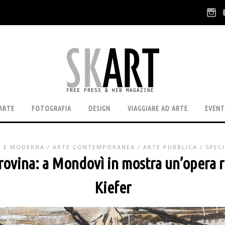
ARTE
FOTOGRAFIA
DESIGN
VIAGGIARE AD ARTE
EVENT
A E MODERNA
/
ARTE CONTEMPORANEA
/
ARTE PUBBLICA
/
SPECI
 rovina: a Mondovì in mostra un’opera 
Kiefer