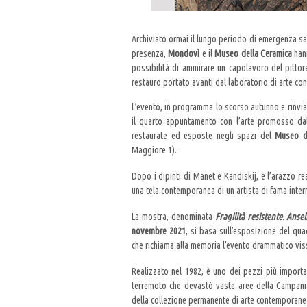
Archiviato ormai il lungo periodo di emergenza sanit
presenza,
Mondovì
e il
Museo della Ceramica
han
possibilità di ammirare un capolavoro del pitto
restauro portato avanti dal laboratorio di arte 
L’evento, in programma lo scorso autunno e rinvia
il quarto appuntamento con l’arte promosso da
restaurate ed esposte negli spazi del
Museo d
Maggiore 1).
Dopo i dipinti di Manet e Kandiskij, e l’arazzo re
una tela contemporanea di un artista di fama inter
La mostra, denominata
Fragilità resistente. Anse
novembre 2021
, si basa sull’esposizione del qua
che richiama alla memoria l’evento drammatico viss
Realizzato nel 1982, è uno dei pezzi più importa
terremoto che devastò vaste aree della Campania e
della collezione permanente di arte contemporanea