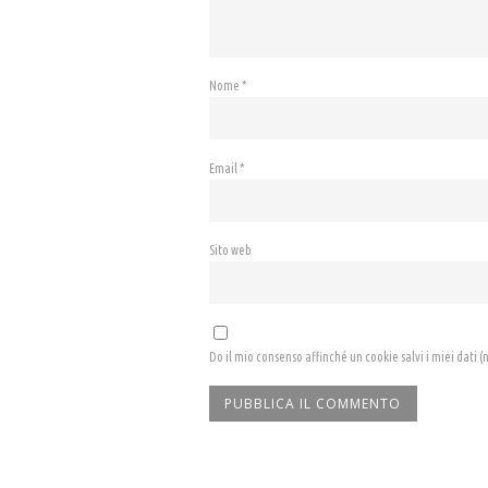
Nome
*
Email
*
Sito web
Do il mio consenso affinché un cookie salvi i miei dati