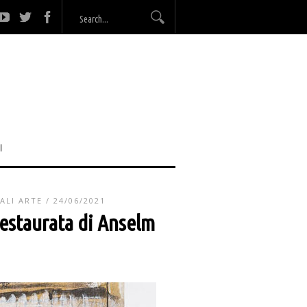
I
ALI ARTE
/ 24/06/2021
restaurata di Anselm