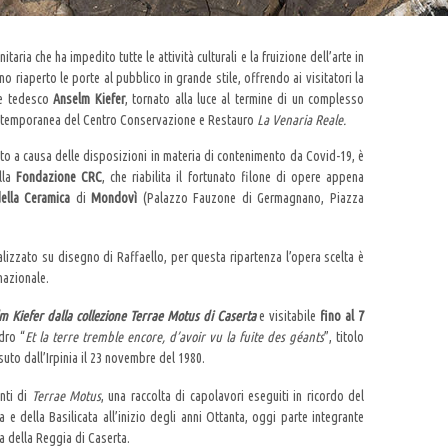
aria che ha impedito tutte le attività culturali e la fruizione dell’arte in
no riaperto le porte al pubblico in grande stile, offrendo ai visitatori la
re tedesco
Anselm Kiefer
, tornato alla luce al termine di un complesso
contemporanea del Centro Conservazione e Restauro
La Venaria Reale.
to a causa delle disposizioni in materia di contenimento da Covid-19, è
lla
Fondazione CRC
, che riabilita il fortunato filone di opere appena
ella Ceramica
di
Mondovì
(Palazzo Fauzone di Germagnano, Piazza
alizzato su disegno di Raffaello, per questa ripartenza l’opera scelta è
nazionale.
lm Kiefer dalla collezione Terrae Motus di Caserta
e visitabile
fino al 7
dro “
Et la terre tremble encore, d’avoir vu la fuite des géants
”, titolo
uto dall’Irpinia il 23 novembre del 1980.
nti di
Terrae Motus
, una raccolta di capolavori eseguiti in ricordo del
 della Basilicata all’inizio degli anni Ottanta, oggi parte integrante
 della Reggia di Caserta.