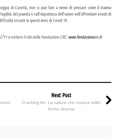
a Reggia di Caserta, non si può fare a meno di pensare come il trauma
fragilità del pianeta e sull’impotenza dell’uomo nell’affrontare eventi di
ifficoltà vissute in questi mesi di Covid-19.
711 o visitare il sito della Fondazione CRC:
www.fondazionecrc.it
Next Post
ersion
Cracking Art. La natura che rinasce sotto
forma diversa