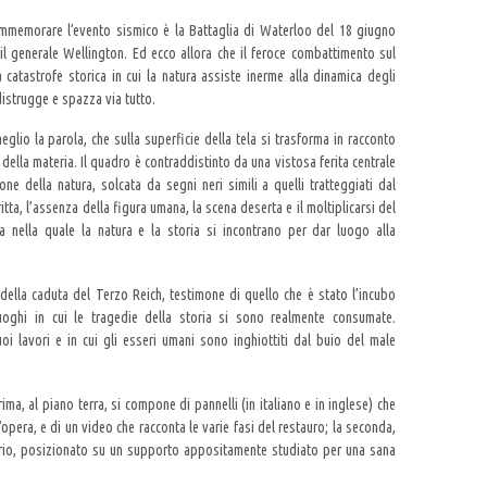
commemorare l’evento sismico è la Battaglia di Waterloo del 18 giugno
il generale Wellington. Ed ecco allora che il feroce combattimento sul
catastrofe storica in cui la natura assiste inerme alla dinamica degli
distrugge e spazza via tutto.
eglio la parola, che sulla superficie della tela si trasforma in racconto
della materia. Il quadro è contraddistinto da una vistosa ferita centrale
one della natura, solcata da segni neri simili a quelli tratteggiati dal
tta, l’assenza della figura umana, la scena deserta e il moltiplicarsi del
a nella quale la natura e la storia si incontrano per dar luogo alla
della caduta del Terzo Reich, testimone di quello che è stato l’incubo
luoghi in cui le tragedie della storia si sono realmente consumate.
oi lavori e in cui gli esseri umani sono inghiottiti dal buio del male
rima, al piano terra, si compone di pannelli (in italiano e in inglese) che
opera, e di un video che racconta le varie fasi del restauro; la seconda,
oprio, posizionato su un supporto appositamente studiato per una sana