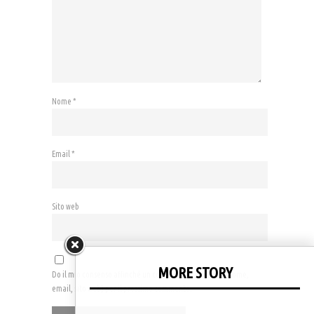
Nome
*
Email
*
Sito web
MORE STORY
Do il mio consenso affinché un cookie salvi i miei dati (nome,
email, sito web) per il prossimo commento.