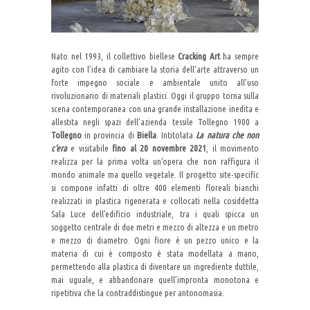
Nato nel 1993, il collettivo biellese
Cracking Art
ha sempre
agito con l’idea di cambiare la storia dell’arte attraverso un
forte impegno sociale e ambientale unito all’uso
rivoluzionario di materiali plastici. Oggi il gruppo torna sulla
scena contemporanea con una grande installazione inedita e
allestita negli spazi dell’azienda tessile Tollegno 1900 a
Tollegno
in provincia di
Biella
. Intitolata
La natura che non
c’era
e visitabile
fino al 20 novembre 2021
, il movimento
realizza per la prima volta un’opera che non raffigura il
mondo animale ma quello vegetale. Il progetto site-specific
si compone infatti di oltre 400 elementi floreali bianchi
realizzati in plastica rigenerata e collocati nella cosiddetta
Sala Luce dell’edificio industriale, tra i quali spicca un
soggetto centrale di due metri e mezzo di altezza e un metro
e mezzo di diametro. Ogni fiore è un pezzo unico e la
materia di cui è composto è stata modellata a mano,
permettendo alla plastica di diventare un ingrediente duttile,
mai uguale, e abbandonare quell’impronta monotona e
ripetitiva che la contraddistingue per antonomasia.