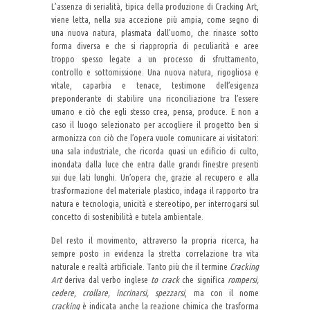
L’assenza di serialità, tipica della produzione di Cracking Art,
viene letta, nella sua accezione più ampia, come segno di
una nuova natura, plasmata dall’uomo, che rinasce sotto
forma diversa e che si riappropria di peculiarità e aree
troppo spesso legate a un processo di sfruttamento,
controllo e sottomissione. Una nuova natura, rigogliosa e
vitale, caparbia e tenace, testimone dell’esigenza
preponderante di stabilire una riconciliazione tra l’essere
umano e ciò che egli stesso crea, pensa, produce. E non a
caso il luogo selezionato per accogliere il progetto ben si
armonizza con ciò che l’opera vuole comunicare ai visitatori:
una sala industriale, che ricorda quasi un edificio di culto,
inondata dalla luce che entra dalle grandi finestre presenti
sui due lati lunghi. Un’opera che, grazie al recupero e alla
trasformazione del materiale plastico, indaga il rapporto tra
natura e tecnologia, unicità e stereotipo, per interrogarsi sul
concetto di sostenibilità e tutela ambientale.
Del resto il movimento, attraverso la propria ricerca, ha
sempre posto in evidenza la stretta correlazione tra vita
naturale e realtà artificiale. Tanto più che il termine
Cracking
Art
deriva dal verbo inglese
to crack
che significa
rompersi,
cedere, crollare, incrinarsi, spezzarsi
, ma con il nome
cracking
è indicata anche la reazione chimica che trasforma