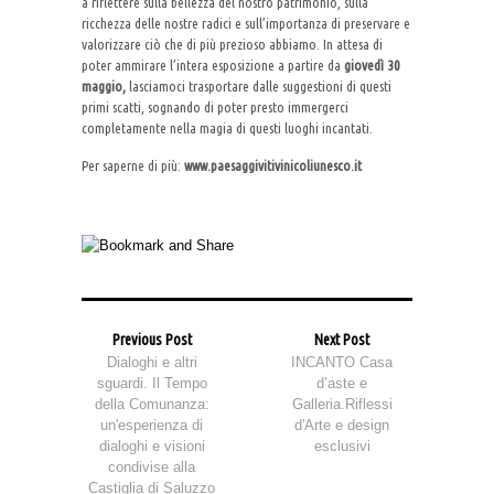
a riflettere sulla bellezza del nostro patrimonio, sulla
ricchezza delle nostre radici e sull’importanza di preservare e
valorizzare ciò che di più prezioso abbiamo. In attesa di
poter ammirare l’intera esposizione a partire da
giovedì 30
maggio,
lasciamoci trasportare dalle suggestioni di questi
primi scatti, sognando di poter presto immergerci
completamente nella magia di questi luoghi incantati.
Per saperne di più:
www.paesaggivitivinicoliunesco.it
Previous Post
Next Post
Dialoghi e altri
INCANTO Casa
sguardi. Il Tempo
d’aste e
della Comunanza:
Galleria.Riflessi
un'esperienza di
d'Arte e design
dialoghi e visioni
esclusivi
condivise alla
Castiglia di Saluzzo