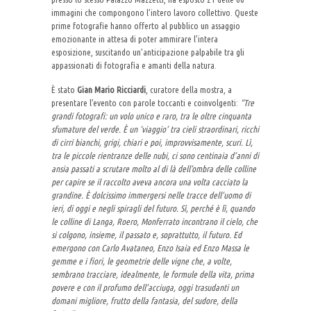
immagini che compongono l’intero lavoro collettivo. Queste
prime fotografie hanno offerto al pubblico un assaggio
emozionante in attesa di poter ammirare l’intera
esposizione, suscitando un’anticipazione palpabile tra gli
appassionati di fotografia e amanti della natura.
È stato
Gian Mario Ricciardi
, curatore della mostra, a
presentare l’evento con parole toccanti e coinvolgenti:
“Tre
grandi fotografi: un volo unico e raro, tra le oltre cinquanta
sfumature del verde. È un ‘viaggio’ tra cieli straordinari, ricchi
di cirri bianchi, grigi, chiari e poi, improvvisamente, scuri. Lì,
tra le piccole rientranze delle nubi, ci sono centinaia d’anni di
ansia passati a scrutare molto al di là dell’ombra delle colline
per capire se il raccolto aveva ancora una volta cacciato la
grandine. È dolcissimo immergersi nelle tracce dell’uomo di
ieri, di oggi e negli spiragli del futuro. Sì, perché è lì, quando
le colline di Langa, Roero, Monferrato incontrano il cielo, che
si colgono, insieme, il passato e, soprattutto, il futuro. Ed
emergono con Carlo Avataneo, Enzo Isaia ed Enzo Massa le
gemme e i fiori, le geometrie delle vigne che, a volte,
sembrano tracciare, idealmente, le formule della vita, prima
povere e con il profumo dell’acciuga, oggi trasudanti un
domani migliore, frutto della fantasia, del sudore, della