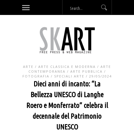
ARTE
/
ARTE CLASSICA E MODERNA
/
ARTE
CONTEMPORANEA
/
ARTE PUBBLICA
/
FOTOGRAFIA
/
SPECIALI ARTE
/ 29/05/2024
Dieci anni di incanto: “La
Bellezza UNESCO di Langhe
Roero e Monferrato” celebra il
decennale del Patrimonio
UNESCO