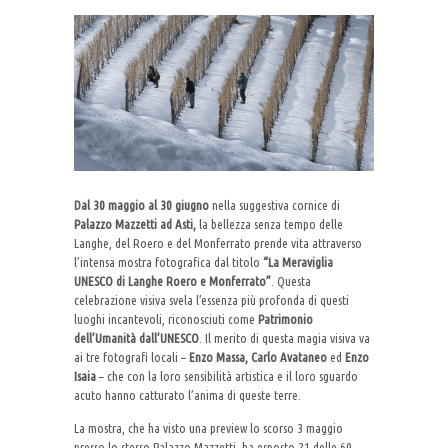
Dal 30 maggio al 30 giugno
nella suggestiva cornice di
Palazzo Mazzetti ad Asti,
la bellezza senza tempo delle
Langhe, del Roero e del Monferrato prende vita attraverso
l’intensa mostra fotografica dal titolo
“La Meraviglia
UNESCO di Langhe Roero e Monferrato”
. Questa
celebrazione visiva svela l’essenza più profonda di questi
luoghi incantevoli, riconosciuti come
Patrimonio
dell’Umanità dall’UNESCO
. Il merito di questa magia visiva va
ai tre fotografi locali –
Enzo Massa, Carlo Avataneo
ed
Enzo
Isaia
– che con la loro sensibilità artistica e il loro sguardo
acuto hanno catturato l’anima di queste terre.
La mostra, che ha visto una preview lo scorso 3 maggio
presso lo stesso Palazzo Mazzetti, ha esposto 21 delle 60