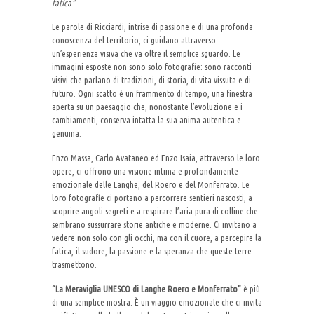
fatica”
.
Le parole di Ricciardi, intrise di passione e di una profonda
conoscenza del territorio, ci guidano attraverso
un’esperienza visiva che va oltre il semplice sguardo. Le
immagini esposte non sono solo fotografie: sono racconti
visivi che parlano di tradizioni, di storia, di vita vissuta e di
futuro. Ogni scatto è un frammento di tempo, una finestra
aperta su un paesaggio che, nonostante l’evoluzione e i
cambiamenti, conserva intatta la sua anima autentica e
genuina.
Enzo Massa, Carlo Avataneo ed Enzo Isaia, attraverso le loro
opere, ci offrono una visione intima e profondamente
emozionale delle Langhe, del Roero e del Monferrato. Le
loro fotografie ci portano a percorrere sentieri nascosti, a
scoprire angoli segreti e a respirare l’aria pura di colline che
sembrano sussurrare storie antiche e moderne. Ci invitano a
vedere non solo con gli occhi, ma con il cuore, a percepire la
fatica, il sudore, la passione e la speranza che queste terre
trasmettono.
“La Meraviglia UNESCO di Langhe Roero e Monferrato”
è più
di una semplice mostra. È un viaggio emozionale che ci invita