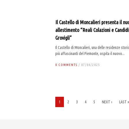
Il Castello di Moncalieri presenta il nu
allestimento “Reali Colazioni e Candidi
Grovigli”
Il Castello di Moncalieri, una delle residenze stori
più affascinanti del Piemonte, ospita il nuovo...
0 COMMENTS
/ 07/06/2025
1
2
3
4
5
NEXT ›
LAST 