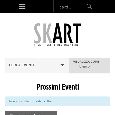
VISUALIZZA COME
E
CERCA EVENTI
Elenco
v
e
Prossimi Eventi
n
t
Non sono stati trovati risultati.
V
i