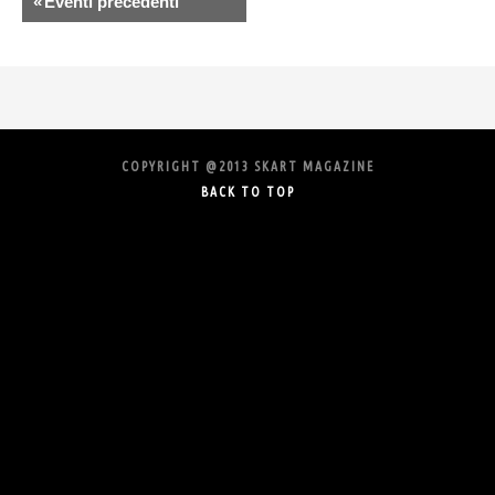
«
Eventi precedenti
e
w
s
N
a
COPYRIGHT @2013 SKART MAGAZINE
v
BACK TO TOP
i
g
a
t
i
o
n