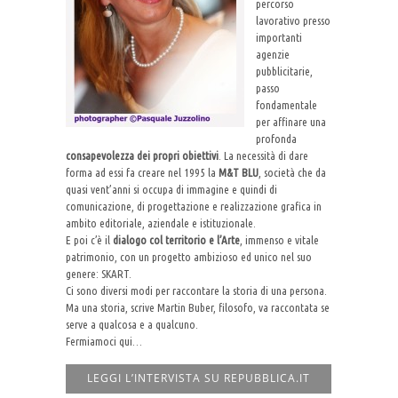
percorso
lavorativo presso
importanti
agenzie
pubblicitarie,
passo
fondamentale
per affinare una
profonda
consapevolezza dei propri obiettivi
. La necessità di dare
forma ad essi fa creare nel 1995 la
M&T BLU
, società che da
quasi vent’anni si occupa di immagine e quindi di
comunicazione, di progettazione e realizzazione grafica in
ambito editoriale, aziendale e istituzionale.
E poi c’è il
dialogo col territorio e l’Arte
, immenso e vitale
patrimonio, con un progetto ambizioso ed unico nel suo
genere: SKART.
Ci sono diversi modi per raccontare la storia di una persona.
Ma una storia, scrive Martin Buber, filosofo, va raccontata se
serve a qualcosa e a qualcuno.
Fermiamoci qui…
LEGGI L’INTERVISTA SU REPUBBLICA.IT