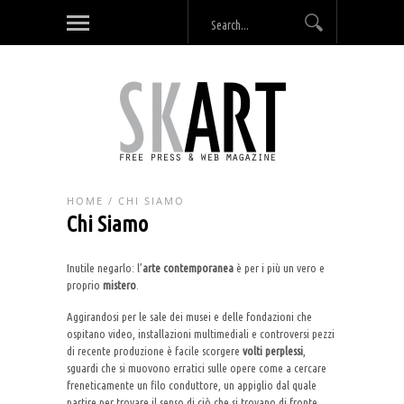
HOME
/
CHI SIAMO
Chi Siamo
Inutile negarlo: l’
arte contemporanea
è per i più un vero e
proprio
mistero
.
Aggirandosi per le sale dei musei e delle fondazioni che
ospitano video, installazioni multimediali e controversi pezzi
di recente produzione è facile scorgere
volti perplessi
,
sguardi che si muovono erratici sulle opere come a cercare
freneticamente un filo conduttore, un appiglio dal quale
partire per trovare il senso di ciò che si trovano di fronte.