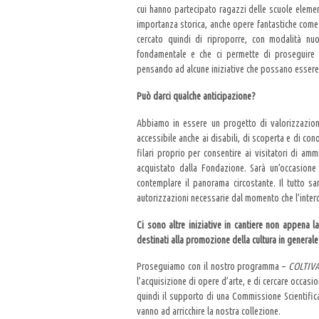
cui hanno partecipato ragazzi delle scuole eleme
importanza storica, anche opere fantastiche come 
cercato quindi di riproporre, con modalità nu
fondamentale e che ci permette di proseguire 
pensando ad alcune iniziative che possano essere 
Può darci qualche anticipazione?
Abbiamo in essere un progetto di valorizzazione 
accessibile anche ai disabili, di scoperta e di co
filari proprio per consentire ai visitatori di am
acquistato dalla Fondazione. Sarà un’occasione
contemplare il panorama circostante. Il tutto sa
autorizzazioni necessarie dal momento che l’inter
Ci sono altre iniziative in cantiere non appena l
destinati alla promozione della cultura in generale
Proseguiamo con il nostro programma –
COLTIV
l’acquisizione di opere d’arte, e di cercare occasi
quindi il supporto di una Commissione Scientifica
vanno ad arricchire la nostra collezione.