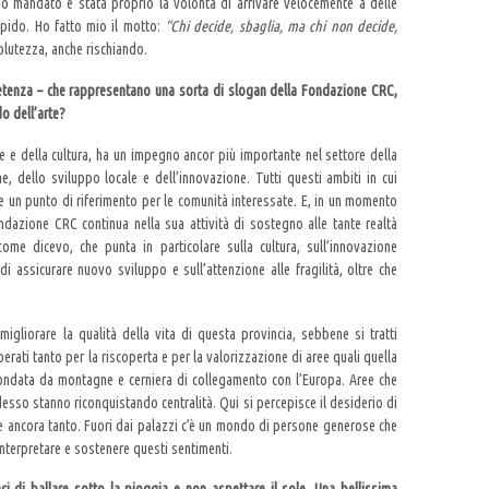
io mandato è stata proprio la volontà di arrivare velocemente a delle
apido. Ho fatto mio il motto:
“Chi decide, sbaglia, ma chi non decide,
olutezza, anche rischiando.
petenza – che rappresentano una sorta di slogan della Fondazione CRC,
o dell’arte?
e e della cultura, ha un impegno ancor più importante nel settore della
ne, dello sviluppo locale e dell’innovazione. Tutti questi ambiti in cui
 un punto di riferimento per le comunità interessate. E, in un momento
ndazione CRC continua nella sua attività di sostegno alle tante realtà
ome dicevo, che punta in particolare sulla cultura, sull’innovazione
di assicurare nuovo sviluppo e sull’attenzione alle fragilità, oltre che
igliorare la qualità della vita di questa provincia, sebbene si tratti
rati tanto per la riscoperta e per la valorizzazione di aree quali quella
rcondata da montagne e cerniera di collegamento con l’Europa. Aree che
adesso stanno riconquistando centralità. Qui si percepisce il desiderio di
e ancora tanto. Fuori dai palazzi c’è un mondo di persone generose che
nterpretare e sostenere questi sentimenti.