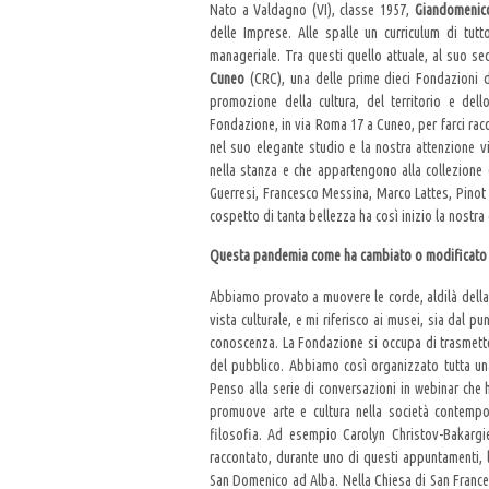
Nato a Valdagno (VI), classe 1957,
Giandomenic
delle Imprese. Alle spalle un curriculum di tut
manageriale. Tra questi quello attuale, al suo 
Cuneo
(CRC), una delle prime dieci Fondazioni di 
promozione della cultura, del territorio e del
Fondazione, in via Roma 17 a Cuneo, per farci racc
nel suo elegante studio e la nostra attenzione 
nella stanza e che appartengono alla collezione
Guerresi, Francesco Messina, Marco Lattes, Pinot 
cospetto di tanta bellezza ha così inizio la nostra 
Questa pandemia come ha cambiato o modificato i
Abbiamo provato a muovere le corde, aldilà della 
vista culturale, e mi riferisco ai musei, sia dal 
conoscenza. La Fondazione si occupa di trasmetter
del pubblico. Abbiamo così organizzato tutta un
Penso alla serie di conversazioni in webinar che 
promuove arte e cultura nella società contempor
filosofia. Ad esempio Carolyn Christov-Bakargi
raccontato, durante uno di questi appuntamenti, l
San Domenico ad Alba. Nella Chiesa di San Franc