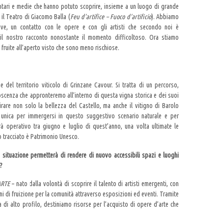
ntari e medie che hanno potuto scoprire, insieme a un luogo di grande
il Teatro di Giacomo Balla (
Feu d’artifice – Fuoco d’artificio
). Abbiamo
ove, un contatto con le opere e con gli artisti che secondo noi è
il nostro racconto nonostante il momento difficoltoso. Ora stiamo
fruite all’aperto visto che sono meno rischiose.
del territorio viticolo di Grinzane Cavour. Si tratta di un percorso,
noscenza che appronteremo all’interno di questa vigna storica e dei suoi
mirare non solo la bellezza del Castello, ma anche il vitigno di Barolo
 unica per immergersi in questo suggestivo scenario naturale e per
rà operativo tra giugno e luglio di quest’anno, una volta ultimate le
o tracciato è Patrimonio Unesco.
a situazione
permetterà di rendere di nuovo accessibili spazi e luoghi
?
ARTE
– nato dalla volontà di scoprire il talento di artisti emergenti, con
oni di fruizione per la comunità attraverso esposizioni ed eventi. Tramite
 di alto profilo, destiniamo risorse per l’acquisto di opere d’arte che