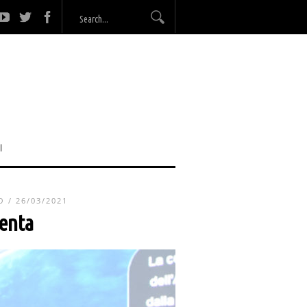
I
O
/ 26/03/2021
enta