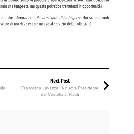
i di ballare sotto la pioggia e non aspettare il sole. Una bellissima
tenata una tempesta, ma questa potrebbe tramutarsi in opportunità?
cutta che affermava che
il mare è fatto di tante gocce
. Noi siamo quindi
scuno di noi deve essere messo al servizio della collettività.
Next Post
lla
Francesca Lavazza: la nuova Presidente
del Castello di Rivoli