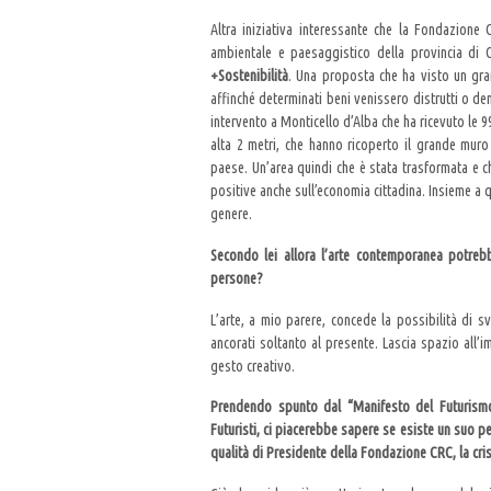
Altra iniziativa interessante che la Fondazione
ambientale e paesaggistico della provincia di 
+Sostenibilità
. Una proposta che ha visto un gra
affinché determinati beni venissero distrutti o dem
intervento a Monticello d’Alba che ha ricevuto le 9
alta 2 metri, che hanno ricoperto il grande mur
paese. Un’area quindi che è stata trasformata e c
positive anche sull’economia cittadina. Insieme a
genere.
Secondo lei allora l’arte contemporanea potreb
persone?
L’arte, a mio parere, concede la possibilità di 
ancorati soltanto al presente. Lascia spazio all’im
gesto creativo.
Prendendo spunto dal “Manifesto del Futurismo” 
Futuristi, ci piacerebbe sapere se esiste un suo p
qualità di Presidente della Fondazione CRC, la cri