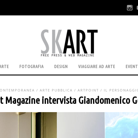
ARTE
FOTOGRAFIA
DESIGN
VIAGGIARE AD ARTE
EVENT
CONTEMPORANEA
/
ARTE PUBBLICA
/
ARTPOINT
/
IL PERSONAGGI
rt Magazine intervista Giandomenico G