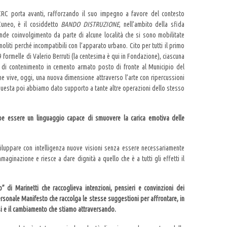
 CRC porta avanti, rafforzando il suo impegno a favore del contesto
Cuneo, è il cosiddetto
BANDO DISTRUZIONE
, nell’ambito della sfida
nde coinvolgimento da parte di alcune località che si sono mobilitate
oliti perché incompatibili con l’apparato urbano. Cito per tutti il primo
9 formelle di Valerio Berruti (la centesima è qui in Fondazione), ciascuna
o di contenimento in cemento armato posto di fronte al Municipio del
he vive, oggi, una nuova dimensione attraverso l’arte con ripercussioni
 questa poi abbiamo dato supporto a tante altre operazioni dello stesso
be essere un linguaggio capace di smuovere la carica emotiva delle
sviluppare con intelligenza nuove visioni senza essere necessariamente
maginazione e riesce a dare dignità a quello che è a tutti gli effetti il
di Marinetti che raccoglieva intenzioni, pensieri e convinzioni dei
ersonale Manifesto che raccolga le stesse suggestioni per affrontare, in
si e il cambiamento che stiamo attraversando.