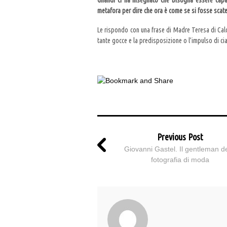
Ghandi ci ha insegnato che bisogna essere capac
metafora per dire che ora è come se si fosse sca
Le rispondo con una frase di Madre Teresa di Cal
tante gocce e la predisposizione o l’impulso di cia
Previous Post
Giovanni Gastel. Il gentleman de
fotografia di moda