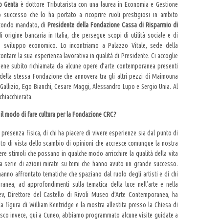
o Genta
è dottore Tributarista con una laurea in Economia e Gestione
to successo che lo ha portato a ricoprire ruoli prestigiosi in ambito
secondo mandato, di
Presidente della Fondazione Cassa di Risparmio di
origine bancaria in Italia, che persegue scopi di utilità sociale e di
lo sviluppo economico. Lo incontriamo a Palazzo Vitale, sede della
ontare la sua esperienza lavorativa in qualità di Presidente. Ci accoglie
viene subito richiamata da alcune opere d’arte contemporanea presenti
 della stessa Fondazione che annovera tra gli altri pezzi di Maimouna
Gallizio, Ego Bianchi, Cesare Maggi, Alessandro Lupo e Sergio Unia. Al
chiacchierata.
l modo di fare cultura per la Fondazione CRC?
presenza fisica, di chi ha piacere di vivere esperienze sia dal punto di
punto di vista dello scambio di opinioni che accresce comunque la nostra
e stimoli che possano in qualche modo arricchire la qualità della vita
a serie di azioni mirate su temi che hanno avuto un grande successo.
hanno affrontato tematiche che spaziano dal ruolo degli artisti e di chi
anea, ad approfondimenti sulla tematica della luce nell’arte e nella
ev, Direttore del Castello di Rivoli Museo d’Arte Contemporanea, ha
a figura di William Kentridge e la mostra allestita presso la Chiesa di
esco invece, qui a Cuneo, abbiamo programmato alcune visite guidate a