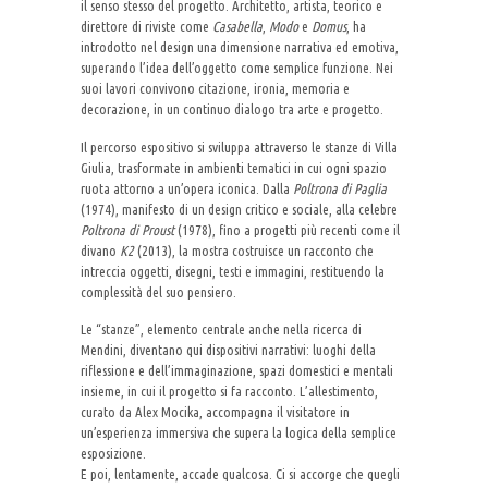
il senso stesso del progetto. Architetto, artista, teorico e
direttore di riviste come
Casabella
,
Modo
e
Domus
, ha
introdotto nel design una dimensione narrativa ed emotiva,
superando l’idea dell’oggetto come semplice funzione. Nei
suoi lavori convivono citazione, ironia, memoria e
decorazione, in un continuo dialogo tra arte e progetto.
Il percorso espositivo si sviluppa attraverso le stanze di Villa
Giulia, trasformate in ambienti tematici in cui ogni spazio
ruota attorno a un’opera iconica. Dalla
Poltrona di Paglia
(1974), manifesto di un design critico e sociale, alla celebre
Poltrona di Proust
(1978), fino a progetti più recenti come il
divano
K2
(2013), la mostra costruisce un racconto che
intreccia oggetti, disegni, testi e immagini, restituendo la
complessità del suo pensiero.
Le “stanze”, elemento centrale anche nella ricerca di
Mendini, diventano qui dispositivi narrativi: luoghi della
riflessione e dell’immaginazione, spazi domestici e mentali
insieme, in cui il progetto si fa racconto. L’allestimento,
curato da Alex Mocika, accompagna il visitatore in
un’esperienza immersiva che supera la logica della semplice
esposizione.
E poi, lentamente, accade qualcosa. Ci si accorge che quegli