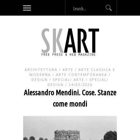
ARCHITETTURA
/
ARTE
/
ARTE CLASSICA E
MODERNA
/
ARTE CONTEMPORANEA
/
DESIGN
/
SPECIALI ARTE
/
SPECIALI
DESIGN
/ 24/03/2026
Alessandro Mendini. Cose. Stanze
come mondi