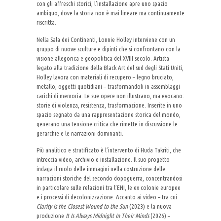
con gli affreschi storici, l’installazione apre uno spazio
ambiguo, dove la storia non è mai lineare ma continuamente
riscritta.
Nella Sala dei Continenti, Lonnie Holley interviene con un
gruppo di nuove sculture e dipinti che si confrontano con la
visione allegorica e geopolitica del XVIII secolo. Artista
legato alla tradizione della Black Art del sud degli Stati Uniti,
Holley lavora con materiali di recupero – legno bruciato,
metallo, oggetti quotidiani – trasformandoli in assemblaggi
carichi di memoria. Le sue opere non illustrano, ma evocano:
storie di violenza, resistenza, trasformazione. Inserite in uno
spazio segnato da una rappresentazione storica del mondo,
generano una tensione critica che rimette in discussione le
gerarchie e le narrazioni dominanti.
Più analitico e stratificato è l’intervento di Huda Takriti, che
intreccia video, archivio e installazione. Il suo progetto
indaga il ruolo delle immagini nella costruzione delle
narrazioni storiche del secondo dopoguerra, concentrandosi
in particolare sulle relazioni tra l’ENI, le ex colonie europee
e i processi di decolonizzazione. Accanto ai video – tra cui
Clarity is the Closest Wound to the Sun
(2023) e la nuova
produzione
It Is Always Midnight In Their Minds
(2026) –