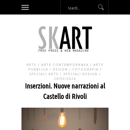
ARTE
/
ARTE CONTEMPORANEA
/
ARTE
PUBBLICA
/
DESIGN
/
FOTOGRAFIA
/
SPECIALI ARTE
/
SPECIALI DESIGN
/
24/03/2026
Inserzioni. Nuove narrazioni al
Castello di Rivoli