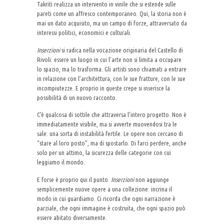
Takriti realizza un intervento in vinile che si estende sulle
pareti come un affresco contemporaneo. Qui, la storia non è
mai un dato acquisito, ma un campo di forze, attraversato da
interessi politici, economici e culturali.
Inserzioni
si radica nella vocazione originaria del Castello di
Rivoli: essere un luogo in cui l’arte non si limita a occupare
lo spazio, ma lo trasforma. Gli artisti sono chiamati a entrare
in relazione con l’architettura, con le sue fratture, con le sue
incompiutezze. E proprio in queste crepe si inserisce la
possibilità di un nuovo racconto.
C’è qualcosa di sottile che attraversa l’intero progetto. Non è
immediatamente visibile, ma si avverte muovendosi tra le
sale: una sorta di instabilità fertile. Le opere non cercano di
“stare al loro posto”, ma di spostarlo. Di farci perdere, anche
solo per un attimo, la sicurezza delle categorie con cui
leggiamo il mondo.
E forse è proprio qui il punto.
Inserzioni
non aggiunge
semplicemente nuove opere a una collezione: incrina il
modo in cui guardiamo. Ci ricorda che ogni narrazione è
parziale, che ogni immagine è costruita, che ogni spazio può
essere abitato diversamente.