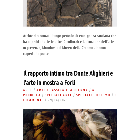
Archiviato ormai il lungo periodo di emergenza sanitaria che
ha impedito tutte le attività culturali e la fruizione dell’arte
in presenza, Mondovì e il Museo della Ceramica hanno
riaperto le porte...
Il rapporto intimo tra Dante Alighieri e
l’arte in mostra a Forlì
ARTE
/
ARTE CLASSICA E MODERNA
/
ARTE
PUBBLICA
/
SPECIALI ARTE
/
SPECIALI TURISMO
/
0
COMMENTS
/ 29/04/2021